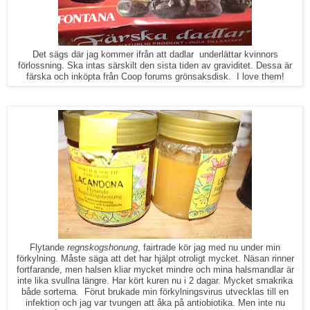
Det sägs där jag kommer ifrån att dadlar underlättar kvinnors
förlossning. Ska intas särskilt den sista tiden av graviditet. Dessa är
färska och inköpta från Coop forums grönsaksdisk. I love them!
Flytande
regnskogshonung
, fairtrade kör jag med nu under min
förkylning. Måste säga att det har hjälpt otroligt mycket. Näsan rinner
fortfarande, men halsen kliar mycket mindre och mina halsmandlar är
inte lika svullna längre. Har kört kuren nu i 2 dagar. Mycket smakrika
både sorterna. Förut brukade min förkylningsvirus utvecklas till en
infektion och jag var tvungen att åka på antiobiotika. Men inte nu