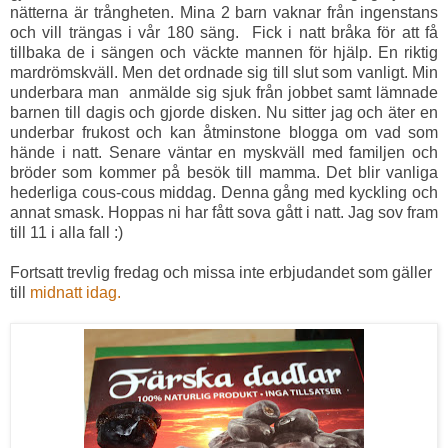
nätterna är trångheten. Mina 2 barn vaknar från ingenstans
och vill trängas i vår 180 säng. Fick i natt bråka för att få
tillbaka de i sängen och väckte mannen för hjälp. En riktig
mardrömskväll. Men det ordnade sig till slut som vanligt. Min
underbara man anmälde sig sjuk från jobbet samt lämnade
barnen till dagis och gjorde disken. Nu sitter jag och äter en
underbar frukost och kan åtminstone blogga om vad som
hände i natt. Senare väntar en myskväll med familjen och
bröder som kommer på besök till mamma. Det blir vanliga
hederliga cous-cous middag. Denna gång med kyckling och
annat smask. Hoppas ni har fått sova gått i natt. Jag sov fram
till 11 i alla fall :)
Fortsatt trevlig fredag och missa inte erbjudandet som gäller
till
midnatt idag.