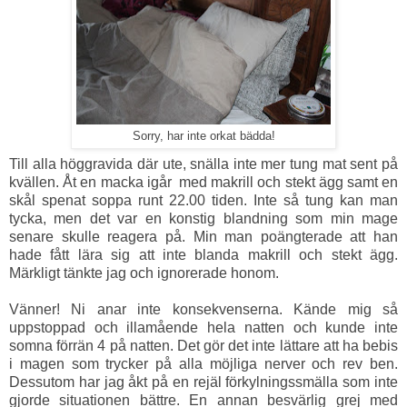
Sorry, har inte orkat bädda!
Till alla höggravida där ute, snälla inte mer tung mat sent på
kvällen. Åt en macka igår med makrill och stekt ägg samt en
skål spenat soppa runt 22.00 tiden. Inte så tung kan man
tycka, men det var en konstig blandning som min mage
senare skulle reagera på. Min man poängterade att han
hade fått lära sig att inte blanda makrill och stekt ägg.
Märkligt tänkte jag och ignorerade honom.
Vänner! Ni anar inte konsekvenserna. Kände mig så
uppstoppad och illamående hela natten och kunde inte
somna förrän 4 på natten. Det gör det inte lättare att ha bebis
i magen som trycker på alla möjliga nerver och rev ben.
Dessutom har jag åkt på en rejäl förkylningssmälla som inte
gjorde situationen bättre. En annan besvärlig grej med