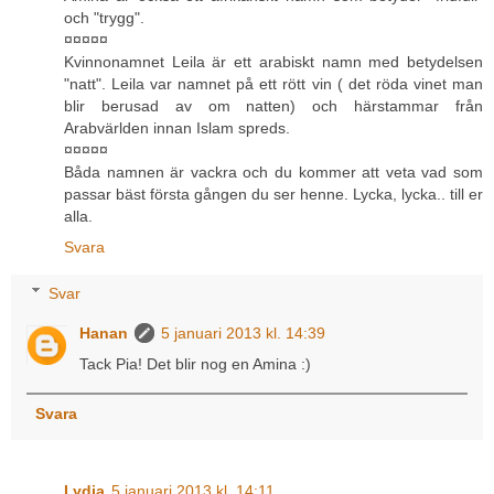
och "trygg".
¤¤¤¤¤
Kvinnonamnet Leila är ett arabiskt namn med betydelsen
"natt". Leila var namnet på ett rött vin ( det röda vinet man
blir berusad av om natten) och härstammar från
Arabvärlden innan Islam spreds.
¤¤¤¤¤
Båda namnen är vackra och du kommer att veta vad som
passar bäst första gången du ser henne. Lycka, lycka.. till er
alla.
Svara
Svar
Hanan
5 januari 2013 kl. 14:39
Tack Pia! Det blir nog en Amina :)
Svara
Lydia
5 januari 2013 kl. 14:11