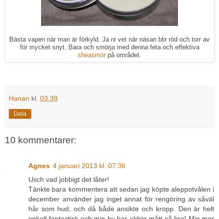
Bästa vapen när man är förkyld. Ja ni vet när näsan blir röd och torr av
för mycket snyt. Bara och smörja med denna feta och effektiva
sheasmör
på området.
Hanan
kl.
03:39
Dela
10 kommentarer:
Agnes
4 januari 2013 kl. 07:36
Usch vad jobbigt det låter!
Tänkte bara kommentera att sedan jag köpte aleppotvålen i
december använder jag inget annat för rengöring av såväl
hår som hud, och då både ansikte och kropp. Den är helt
enkelt fantastisk och min hy har aldrig mått så bra! Min mor